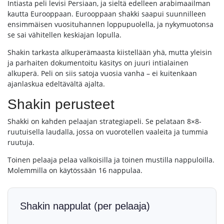
Intiasta peli levisi Persiaan, ja sieltä edelleen arabimaailman
kautta Eurooppaan. Eurooppaan shakki saapui suunnilleen
ensimmäisen vuosituhannen loppupuolella, ja nykymuotonsa
se sai vähitellen keskiajan lopulla.
Shakin tarkasta alkuperämaasta kiistellään yhä, mutta yleisin
ja parhaiten dokumentoitu käsitys on juuri intialainen
alkuperä. Peli on siis satoja vuosia vanha – ei kuitenkaan
ajanlaskua edeltävältä ajalta.
Shakin perusteet
Shakki on kahden pelaajan strategiapeli. Se pelataan 8×8-
ruutuisella laudalla, jossa on vuorotellen vaaleita ja tummia
ruutuja.
Toinen pelaaja pelaa valkoisilla ja toinen mustilla nappuloilla.
Molemmilla on käytössään 16 nappulaa.
Shakin nappulat (per pelaaja)