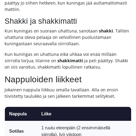
päättyy jo siihen hetkeen, kun kuningas jää auttamattomasti
mattiin.
Shakki ja shakkimatti
Kun kuningas on suoraan uhattuna, sanotaan
shakki
. Tällöin
uhattuna oleva pelaaja on velvollinen puolustamaan
kuningastaan seuraavalla siirrollaan.
Kun kuningas on uhattuna eikä uhkaa voi enää millään
siirrolla torjua, tilanne on
shakkimatti
ja peli päättyy. Shakki
on siis varoitus, shakkimatti lopullinen ratkaisu.
Nappuloiden liikkeet
Jokainen nappula liikkuu omalla tavallaan. Alla on ensin
tiivistetty taulukko ja sen jälkeen tarkemmat selitykset.
Nappula
Liike
1 ruutu eteenpäin (2 ensimmäisellä
Sotilas
siirrolla), lyö viistoon