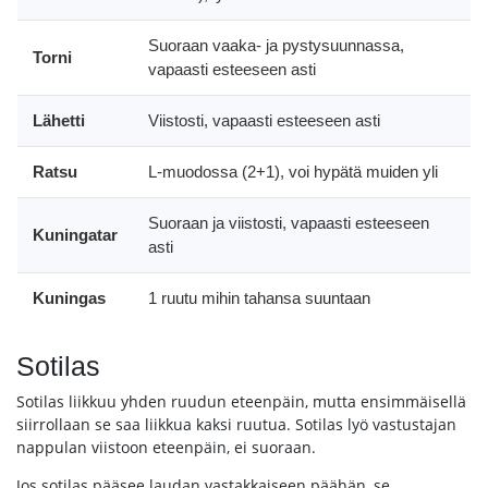
Suoraan vaaka- ja pystysuunnassa,
Torni
vapaasti esteeseen asti
Lähetti
Viistosti, vapaasti esteeseen asti
Ratsu
L-muodossa (2+1), voi hypätä muiden yli
Suoraan ja viistosti, vapaasti esteeseen
Kuningatar
asti
Kuningas
1 ruutu mihin tahansa suuntaan
Sotilas
Sotilas liikkuu yhden ruudun eteenpäin, mutta ensimmäisellä
siirrollaan se saa liikkua kaksi ruutua. Sotilas lyö vastustajan
nappulan viistoon eteenpäin, ei suoraan.
Jos sotilas pääsee laudan vastakkaiseen päähän, se