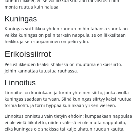
lähetin liikkeet, eli se voi liikkua suoraan tai viistosti niin
monta ruutua kuin haluaa.
Kuningas
Kuningas voi liikkua yhden ruudun mihin tahansa suuntaan.
Vaikka kuningas on pelin tärkein nappula, se on liikkeiltään
heikko, ja sen suojaaminen on pelin ydin.
Erikoissiirrot
Perusliikkeiden lisäksi shakissa on muutama erikoissiirto,
joihin kannattaa tutustua rauhassa.
Linnoitus
Linnoitus on kuninkaan ja tornin yhteinen siirto, jonka avulla
kuningas saadaan turvaan. Siinä kuningas siirtyy kaksi ruutua
tornia kohti, ja torni hyppää kuninkaan yli sen viereen.
Linnoitus onnistuu vain tietyin ehdoin: kumpaakaan nappulaa
ei ole vielä liikutettu, niiden välissä ei ole muita nappuloita,
eikä kuningas ole shakissa tai kulje uhatun ruudun kautta.