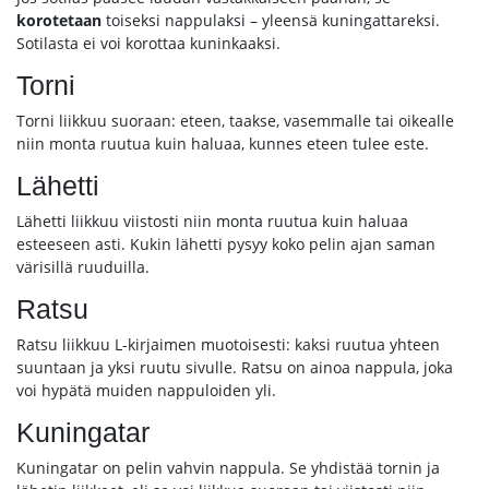
korotetaan
toiseksi nappulaksi – yleensä kuningattareksi.
Sotilasta ei voi korottaa kuninkaaksi.
Torni
Torni liikkuu suoraan: eteen, taakse, vasemmalle tai oikealle
niin monta ruutua kuin haluaa, kunnes eteen tulee este.
Lähetti
Lähetti liikkuu viistosti niin monta ruutua kuin haluaa
esteeseen asti. Kukin lähetti pysyy koko pelin ajan saman
värisillä ruuduilla.
Ratsu
Ratsu liikkuu L-kirjaimen muotoisesti: kaksi ruutua yhteen
suuntaan ja yksi ruutu sivulle. Ratsu on ainoa nappula, joka
voi hypätä muiden nappuloiden yli.
Kuningatar
Kuningatar on pelin vahvin nappula. Se yhdistää tornin ja