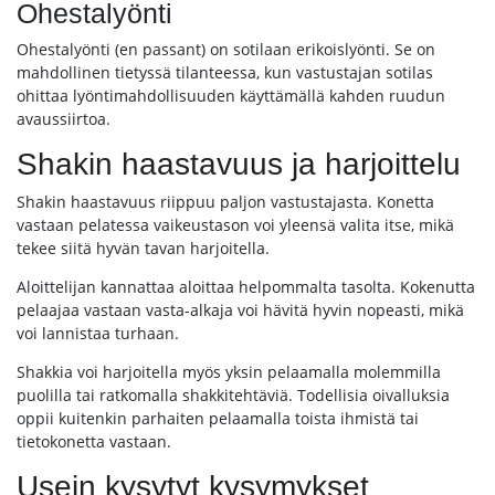
Ohestalyönti
Ohestalyönti (en passant) on sotilaan erikoislyönti. Se on
mahdollinen tietyssä tilanteessa, kun vastustajan sotilas
ohittaa lyöntimahdollisuuden käyttämällä kahden ruudun
avaussiirtoa.
Shakin haastavuus ja harjoittelu
Shakin haastavuus riippuu paljon vastustajasta. Konetta
vastaan pelatessa vaikeustason voi yleensä valita itse, mikä
tekee siitä hyvän tavan harjoitella.
Aloittelijan kannattaa aloittaa helpommalta tasolta. Kokenutta
pelaajaa vastaan vasta-alkaja voi hävitä hyvin nopeasti, mikä
voi lannistaa turhaan.
Shakkia voi harjoitella myös yksin pelaamalla molemmilla
puolilla tai ratkomalla shakkitehtäviä. Todellisia oivalluksia
oppii kuitenkin parhaiten pelaamalla toista ihmistä tai
tietokonetta vastaan.
Usein kysytyt kysymykset