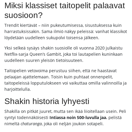
Miksi klassiset taitopelit palaavat
suosioon?
Trendit kiertävät – niin pukeutumisessa, sisustuksessa kuin
harrastuksissakin. Sama ilmiö näkyy peleissä: vanhat klassikot
löydetään uudelleen sukupolvi toisensa jälkeen.
Yksi selkeä sysäys shakin suosiolle oli vuonna 2020 julkaistu
Netflix-sarja Queen’s Gambit, joka toi lautapelien kuninkaan
uudelleen suuren yleisön tietoisuuteen.
Taitopelien vetovoima perustuu siihen, että ne haastavat
pelaajan ajattelemaan. Toisin kuin puhtaat onnenpelit,
taitopeleissä lopputulokseen voi vaikuttaa omilla valinnoilla ja
harjoittelulla.
Shakin historia lyhyesti
Shakilla on pitkät juuret, mutta sen ikää liioitellaan usein. Peli
syntyi todennäköisesti
Intiassa noin 500-luvulla jaa.
pelistä
nimeltä
chaturanga
, joka oli neljän joukon sotapeli.