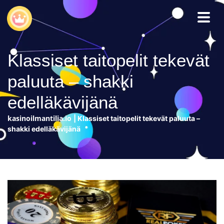
Klassiset taitopelit tekevät
paluuta – shakki
edelläkävijänä
kasinoilmantilia.io
|
Klassiset taitopelit tekevät paluuta –
shakki edelläkävijänä