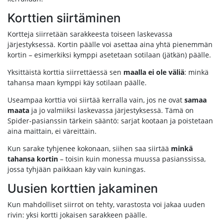
Korttien siirtäminen
Kortteja siirretään sarakkeesta toiseen laskevassa
järjestyksessä. Kortin päälle voi asettaa aina yhtä pienemmän
kortin – esimerkiksi kymppi asetetaan sotilaan (jätkän) päälle.
Yksittäistä korttia siirrettäessä sen
maalla ei ole väliä
: minkä
tahansa maan kymppi käy sotilaan päälle.
Useampaa korttia voi siirtää kerralla vain, jos ne ovat
samaa
maata
ja jo valmiiksi laskevassa järjestyksessä. Tämä on
Spider-pasianssin tärkein sääntö: sarjat kootaan ja poistetaan
aina maittain, ei väreittäin.
Kun sarake tyhjenee kokonaan, siihen saa siirtää
minkä
tahansa kortin
– toisin kuin monessa muussa pasianssissa,
jossa tyhjään paikkaan käy vain kuningas.
Uusien korttien jakaminen
Kun mahdolliset siirrot on tehty, varastosta voi jakaa uuden
rivin: yksi kortti jokaisen sarakkeen päälle.