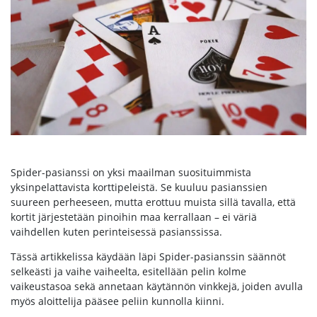
Spider-pasianssi on yksi maailman suosituimmista
yksinpelattavista korttipeleistä. Se kuuluu pasianssien
suureen perheeseen, mutta erottuu muista sillä tavalla, että
kortit järjestetään pinoihin maa kerrallaan – ei väriä
vaihdellen kuten perinteisessä pasianssissa.
Tässä artikkelissa käydään läpi Spider-pasianssin säännöt
selkeästi ja vaihe vaiheelta, esitellään pelin kolme
vaikeustasoa sekä annetaan käytännön vinkkejä, joiden avulla
myös aloittelija pääsee peliin kunnolla kiinni.