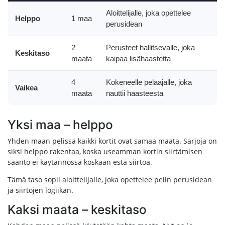
Aloittelijalle, joka opettelee
Helppo
1 maa
perusidean
2
Perusteet hallitsevalle, joka
Keskitaso
maata
kaipaa lisähaastetta
4
Kokeneelle pelaajalle, joka
Vaikea
maata
nauttii haasteesta
Yksi maa – helppo
Yhden maan pelissä kaikki kortit ovat samaa maata. Sarjoja on
siksi helppo rakentaa, koska useamman kortin siirtämisen
sääntö ei käytännössä koskaan estä siirtoa.
Tämä taso sopii aloittelijalle, joka opettelee pelin perusidean
ja siirtojen logiikan.
Kaksi maata – keskitaso