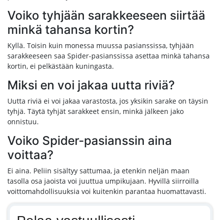
Voiko tyhjään sarakkeeseen siirtää
minkä tahansa kortin?
Kyllä. Toisin kuin monessa muussa pasianssissa, tyhjään
sarakkeeseen saa Spider-pasianssissa asettaa minkä tahansa
kortin, ei pelkästään kuningasta.
Miksi en voi jakaa uutta riviä?
Uutta riviä ei voi jakaa varastosta, jos yksikin sarake on täysin
tyhjä. Täytä tyhjät sarakkeet ensin, minkä jälkeen jako
onnistuu.
Voiko Spider-pasianssin aina
voittaa?
Ei aina. Peliin sisältyy sattumaa, ja etenkin neljän maan
tasolla osa jaoista voi juuttua umpikujaan. Hyvillä siirroilla
voittomahdollisuuksia voi kuitenkin parantaa huomattavasti.