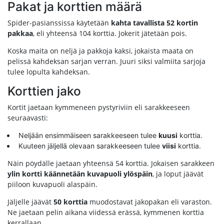
Pakat ja korttien määrä
Spider-pasianssissa käytetään
kahta tavallista 52 kortin
pakkaa
, eli yhteensä 104 korttia. Jokerit jätetään pois.
Koska maita on neljä ja pakkoja kaksi, jokaista maata on
pelissä kahdeksan sarjan verran. Juuri siksi valmiita sarjoja
tulee lopulta kahdeksan.
Korttien jako
Kortit jaetaan kymmeneen pystyriviin eli sarakkeeseen
seuraavasti:
Neljään ensimmäiseen sarakkeeseen tulee
kuusi
korttia.
Kuuteen jäljellä olevaan sarakkeeseen tulee
viisi
korttia.
Näin pöydälle jaetaan yhteensä 54 korttia. Jokaisen sarakkeen
ylin kortti käännetään kuvapuoli ylöspäin
, ja loput jäävät
piiloon kuvapuoli alaspäin.
Jäljelle jäävät
50 korttia
muodostavat jakopakan eli varaston.
Ne jaetaan pelin aikana viidessä erässä, kymmenen korttia
kerrallaan.