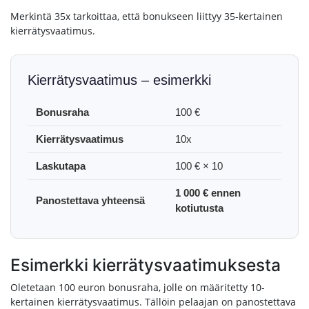
Merkintä 35x tarkoittaa, että bonukseen liittyy 35-kertainen
kierrätysvaatimus.
Kierrätysvaatimus – esimerkki
Bonusraha
100 €
Kierrätysvaatimus
10x
Laskutapa
100 € × 10
1 000 € ennen
Panostettava yhteensä
kotiutusta
Esimerkki kierrätysvaatimuksesta
Oletetaan 100 euron bonusraha, jolle on määritetty 10-
kertainen kierrätysvaatimus. Tällöin pelaajan on panostettava