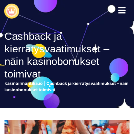
Cashback ja
kierrätysvaatimukset –
näin kasinobonukset
toimivat
kasinoilmantilia.io
|
Cashback ja kierrätysvaatimukset – näin
kasinobonukset toimivat