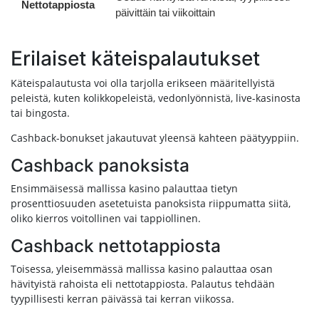
Nettotappiosta
päivittäin tai viikoittain
Erilaiset käteispalautukset
Käteispalautusta voi olla tarjolla erikseen määritellyistä
peleistä, kuten kolikkopeleistä, vedonlyönnistä, live-kasinosta
tai bingosta.
Cashback-bonukset jakautuvat yleensä kahteen päätyyppiin.
Cashback panoksista
Ensimmäisessä mallissa kasino palauttaa tietyn
prosenttiosuuden asetetuista panoksista riippumatta siitä,
oliko kierros voitollinen vai tappiollinen.
Cashback nettotappiosta
Toisessa, yleisemmässä mallissa kasino palauttaa osan
hävityistä rahoista eli nettotappiosta. Palautus tehdään
tyypillisesti kerran päivässä tai kerran viikossa.