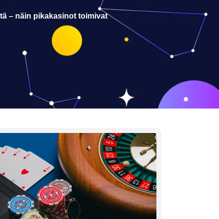
tä – näin pikakasinot toimivat