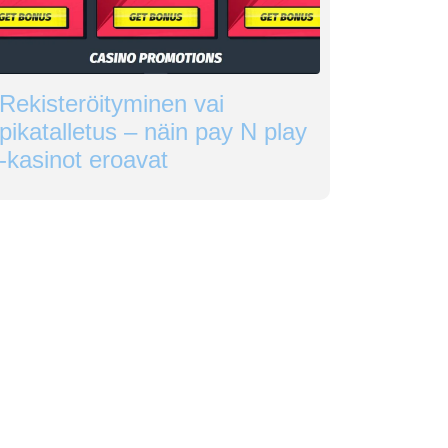
Rekisteröityminen vai
pikatalletus – näin pay N play
-kasinot eroavat