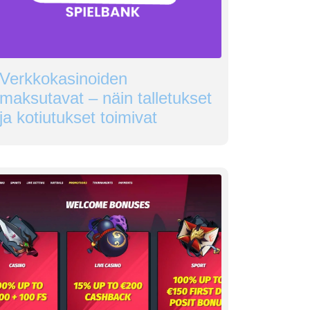
Verkkokasinoiden
maksutavat – näin talletukset
ja kotiutukset toimivat