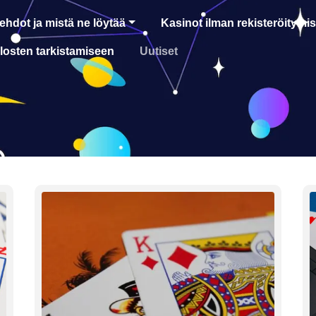
hdot ja mistä ne löytää
Kasinot ilman rekisteröitymis
ulosten tarkistamiseen
Uutiset