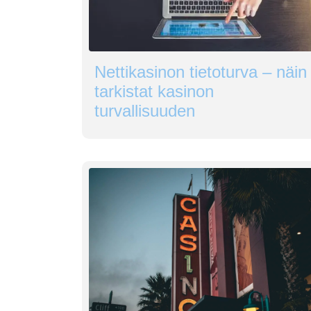
Nettikasinon tietoturva – näin
tarkistat kasinon
turvallisuuden