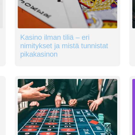
Kasino ilman tiliä – eri
nimitykset ja mistä tunnistat
pikakasinon