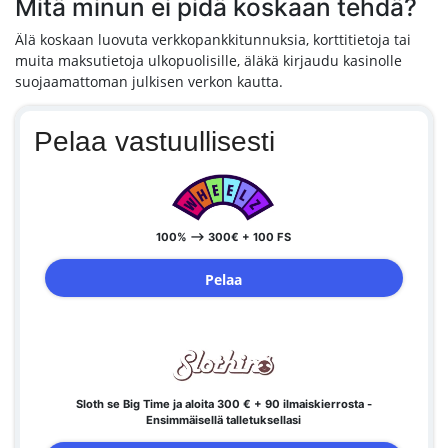
Mitä minun ei pidä koskaan tehdä?
Älä koskaan luovuta verkkopankkitunnuksia, korttitietoja tai
muita maksutietoja ulkopuolisille, äläkä kirjaudu kasinolle
suojaamattoman julkisen verkon kautta.
Pelaa vastuullisesti
100% --> 300€ + 100 FS
Pelaa
Sloth se Big Time ja aloita 300 € + 90 ilmaiskierrosta -
Ensimmäisellä talletuksellasi