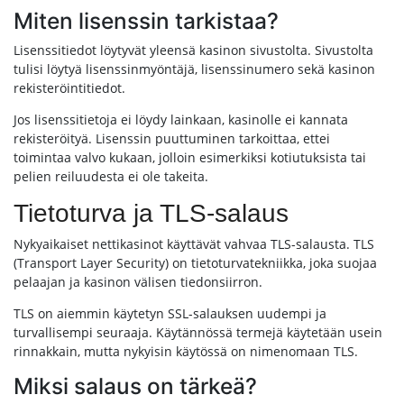
Miten lisenssin tarkistaa?
Lisenssitiedot löytyvät yleensä kasinon sivustolta. Sivustolta
tulisi löytyä lisenssinmyöntäjä, lisenssinumero sekä kasinon
rekisteröintitiedot.
Jos lisenssitietoja ei löydy lainkaan, kasinolle ei kannata
rekisteröityä. Lisenssin puuttuminen tarkoittaa, ettei
toimintaa valvo kukaan, jolloin esimerkiksi kotiutuksista tai
pelien reiluudesta ei ole takeita.
Tietoturva ja TLS-salaus
Nykyaikaiset nettikasinot käyttävät vahvaa TLS-salausta. TLS
(Transport Layer Security) on tietoturvatekniikka, joka suojaa
pelaajan ja kasinon välisen tiedonsiirron.
TLS on aiemmin käytetyn SSL-salauksen uudempi ja
turvallisempi seuraaja. Käytännössä termejä käytetään usein
rinnakkain, mutta nykyisin käytössä on nimenomaan TLS.
Miksi salaus on tärkeä?