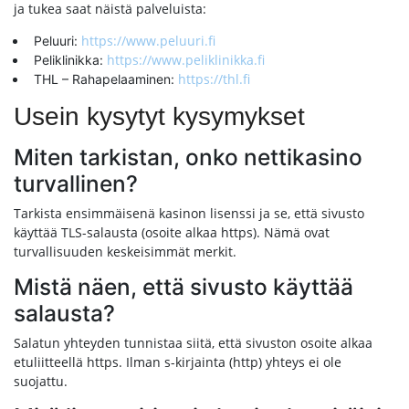
ja tukea saat näistä palveluista:
https://www.peluuri.fi
Peluuri:
https://www.peliklinikka.fi
Peliklinikka:
https://thl.fi
THL – Rahapelaaminen:
Usein kysytyt kysymykset
Miten tarkistan, onko nettikasino
turvallinen?
Tarkista ensimmäisenä kasinon lisenssi ja se, että sivusto
käyttää TLS-salausta (osoite alkaa https). Nämä ovat
turvallisuuden keskeisimmät merkit.
Mistä näen, että sivusto käyttää
salausta?
Salatun yhteyden tunnistaa siitä, että sivuston osoite alkaa
etuliitteellä https. Ilman s-kirjainta (http) yhteys ei ole
suojattu.