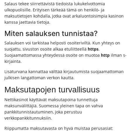
Salaus tekee siirrettävistä tiedoista lukukelvottomia
ulkopuolisille. Erityisen tärkeää tämä on henkilö- ja
maksutietojen kohdalla, jotka ovat arkaluontoisimpia kasinon
kanssa jaettavia tietoja.
Miten salauksen tunnistaa?
Salauksen voi tarkistaa helposti osoiteriviltä. Kun yhteys on
suojattu, sivuston osoite alkaa etuliitteellä
https
.
Suojaamattomassa yhteydessä osoite on muotoa
http
ilman s-
kirjainta.
Lisäturvana kannattaa välttää kirjautumista suojaamattoman
julkisen langattoman verkon kautta.
Maksutapojen turvallisuus
Nettikasinot käyttävät maksutapoina tunnettuja
maksunvälittäjiä. Suomessa yleinen tapa on vahva
pankkitunnistautuminen, joka perustuu
verkkopankkitunnuksiin.
Riippumatta maksutavasta on hyvä muistaa perusasiat: