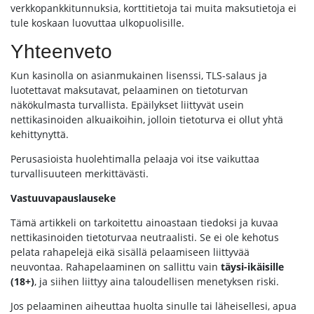
verkkopankkitunnuksia, korttitietoja tai muita maksutietoja ei
tule koskaan luovuttaa ulkopuolisille.
Yhteenveto
Kun kasinolla on asianmukainen lisenssi, TLS-salaus ja
luotettavat maksutavat, pelaaminen on tietoturvan
näkökulmasta turvallista. Epäilykset liittyvät usein
nettikasinoiden alkuaikoihin, jolloin tietoturva ei ollut yhtä
kehittynyttä.
Perusasioista huolehtimalla pelaaja voi itse vaikuttaa
turvallisuuteen merkittävästi.
Vastuuvapauslauseke
Tämä artikkeli on tarkoitettu ainoastaan tiedoksi ja kuvaa
nettikasinoiden tietoturvaa neutraalisti. Se ei ole kehotus
pelata rahapelejä eikä sisällä pelaamiseen liittyvää
neuvontaa. Rahapelaaminen on sallittu vain
täysi-ikäisille
(18+)
, ja siihen liittyy aina taloudellisen menetyksen riski.
Jos pelaaminen aiheuttaa huolta sinulle tai läheisellesi, apua