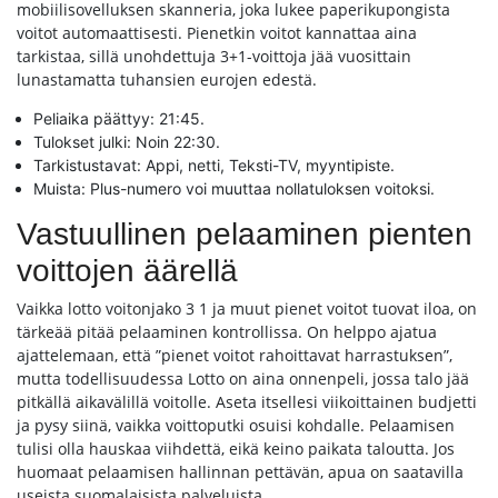
mobiilisovelluksen skanneria, joka lukee paperikupongista
voitot automaattisesti. Pienetkin voitot kannattaa aina
tarkistaa, sillä unohdettuja 3+1-voittoja jää vuosittain
lunastamatta tuhansien eurojen edestä.
Peliaika päättyy: 21:45.
Tulokset julki: Noin 22:30.
Tarkistustavat: Appi, netti, Teksti-TV, myyntipiste.
Muista: Plus-numero voi muuttaa nollatuloksen voitoksi.
Vastuullinen pelaaminen pienten
voittojen äärellä
Vaikka lotto voitonjako 3 1 ja muut pienet voitot tuovat iloa, on
tärkeää pitää pelaaminen kontrollissa. On helppo ajatua
ajattelemaan, että ”pienet voitot rahoittavat harrastuksen”,
mutta todellisuudessa Lotto on aina onnenpeli, jossa talo jää
pitkällä aikavälillä voitolle. Aseta itsellesi viikoittainen budjetti
ja pysy siinä, vaikka voittoputki osuisi kohdalle. Pelaamisen
tulisi olla hauskaa viihdettä, eikä keino paikata taloutta. Jos
huomaat pelaamisen hallinnan pettävän, apua on saatavilla
useista suomalaisista palveluista.