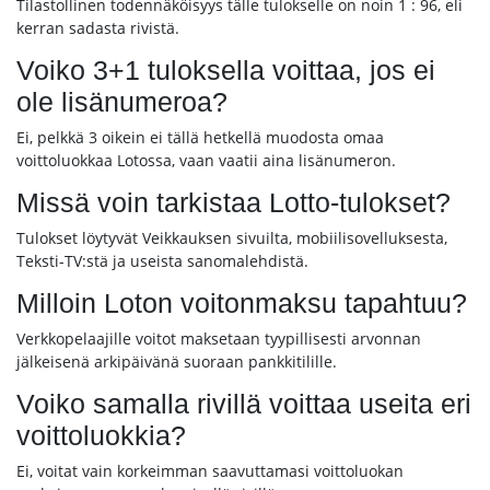
Tilastollinen todennäköisyys tälle tulokselle on noin 1 : 96, eli
kerran sadasta rivistä.
Voiko 3+1 tuloksella voittaa, jos ei
ole lisänumeroa?
Ei, pelkkä 3 oikein ei tällä hetkellä muodosta omaa
voittoluokkaa Lotossa, vaan vaatii aina lisänumeron.
Missä voin tarkistaa Lotto-tulokset?
Tulokset löytyvät Veikkauksen sivuilta, mobiilisovelluksesta,
Teksti-TV:stä ja useista sanomalehdistä.
Milloin Loton voitonmaksu tapahtuu?
Verkkopelaajille voitot maksetaan tyypillisesti arvonnan
jälkeisenä arkipäivänä suoraan pankkitilille.
Voiko samalla rivillä voittaa useita eri
voittoluokkia?
Ei, voitat vain korkeimman saavuttamasi voittoluokan