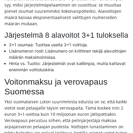
syy, miksi järjestelmäpelaaminen on suosittua: se muuttaa
pienet osumat suuremmiksi kokonaispotteiksi. Alavoittojen
määrä kasvaa eksponentiaalisesti valittujen numeroiden
määrän mukaan.
Järjestelmä 8 alavoitot 3+1 tuloksella
3+1 osumaa: Tuottaa useita 3+1 voittoja.
Lisänumeron rooli: Lisänumero on kriittinen tekijä alavoittojen
määrän maksimoinnissa.
Hinta vs. Tuotto: Järjestelmät ovat kalliimpia, mutta kattavat
enemmän voittoluokkia.
Voitonmaksu ja verovapaus
Suomessa
Yksi suomalaisen Loton suurimmista eduista on se, että kaikki
voitot ovat pelaajalle täysin verovapaita. Tämä koskee niin 2
euron 3+1-voittoa kuin 10 miljoonan euron jättipottiakin.
Verovapaus perustuu siihen, että pelinjärjestäjä maksaa
arpajaisveron pelaajan puolesta. Voittojen lunastaminen on
tehty helpoksi: jos pelaat Veikkaus-kortilla, pienet voitot kuten