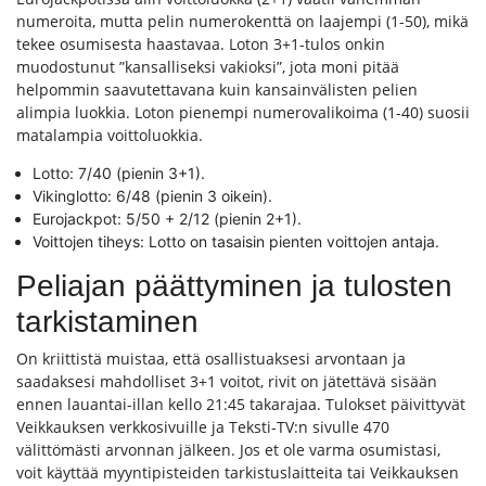
numeroita, mutta pelin numerokenttä on laajempi (1-50), mikä
tekee osumisesta haastavaa. Loton 3+1-tulos onkin
muodostunut ”kansalliseksi vakioksi”, jota moni pitää
helpommin saavutettavana kuin kansainvälisten pelien
alimpia luokkia. Loton pienempi numerovalikoima (1-40) suosii
matalampia voittoluokkia.
Lotto: 7/40 (pienin 3+1).
Vikinglotto: 6/48 (pienin 3 oikein).
Eurojackpot: 5/50 + 2/12 (pienin 2+1).
Voittojen tiheys: Lotto on tasaisin pienten voittojen antaja.
Peliajan päättyminen ja tulosten
tarkistaminen
On kriittistä muistaa, että osallistuaksesi arvontaan ja
saadaksesi mahdolliset 3+1 voitot, rivit on jätettävä sisään
ennen lauantai-illan kello 21:45 takarajaa. Tulokset päivittyvät
Veikkauksen verkkosivuille ja Teksti-TV:n sivulle 470
välittömästi arvonnan jälkeen. Jos et ole varma osumistasi,
voit käyttää myyntipisteiden tarkistuslaitteita tai Veikkauksen