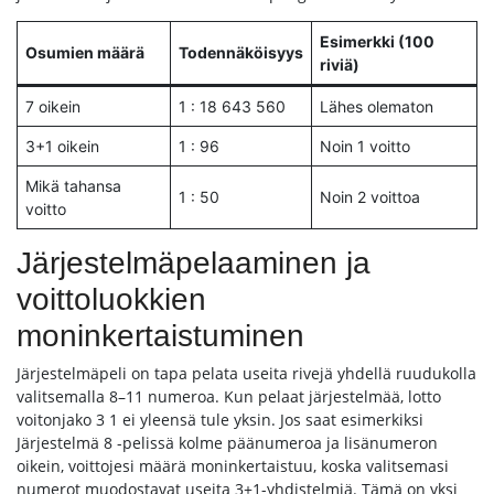
Esimerkki (100
Osumien määrä
Todennäköisyys
riviä)
7 oikein
1 : 18 643 560
Lähes olematon
3+1 oikein
1 : 96
Noin 1 voitto
Mikä tahansa
1 : 50
Noin 2 voittoa
voitto
Järjestelmäpelaaminen ja
voittoluokkien
moninkertaistuminen
Järjestelmäpeli on tapa pelata useita rivejä yhdellä ruudukolla
valitsemalla 8–11 numeroa. Kun pelaat järjestelmää, lotto
voitonjako 3 1 ei yleensä tule yksin. Jos saat esimerkiksi
Järjestelmä 8 -pelissä kolme päänumeroa ja lisänumeron
oikein, voittojesi määrä moninkertaistuu, koska valitsemasi
numerot muodostavat useita 3+1-yhdistelmiä. Tämä on yksi