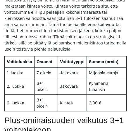
maksetaan kiinteä voitto. Kiinteä voitto tarkoittaa sitä, että
voittosumma ei riipu pelaajien kokonaismäärästä tai
kierroksen vaihdosta, vaan jokainen 3+1-tuloksen saanut saa
aina saman summan. Tämä tuo pelaajalle ennakoitavuutta:
tiedät heti numeroiden tarkistamisen jälkeen, kuinka paljon
tilillesi on tulossa rahaa. Tämä voittoluokka on strategisesti
tärkeä, sillä se pitää yllä pelaamisen mielenkiintoa tarjoamalla
usein toistuvia pieniä palautuksia.
Voittoluokka
Osumat
Voittotyyppi
Summa (arvio)
1. luokka
7 oikein
Jakovara
Miljoonia euroja
6+1
Kymmeniä
2. luokka
Jakovara
oikein
tuhansia
3+1
6. luokka
Kiinteä
2,00 €
oikein
Plus-ominaisuuden vaikutus 3+1
voitonjakoon