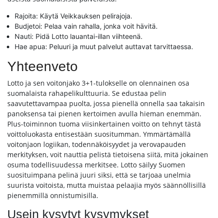
Rajoita: Käytä Veikkauksen pelirajoja.
Budjetoi: Pelaa vain rahalla, jonka voit hävitä.
Nauti: Pidä Lotto lauantai-illan viihteenä.
Hae apua: Peluuri ja muut palvelut auttavat tarvittaessa.
Yhteenveto
Lotto ja sen voitonjako 3+1-tulokselle on olennainen osa
suomalaista rahapelikulttuuria. Se edustaa pelin
saavutettavampaa puolta, jossa pienellä onnella saa takaisin
panoksensa tai pienen kertoimen avulla hieman enemmän.
Plus-toiminnon tuoma viisinkertainen voitto on tehnyt tästä
voittoluokasta entisestään suositumman. Ymmärtämällä
voitonjaon logiikan, todennäköisyydet ja verovapauden
merkityksen, voit nauttia pelistä tietoisena siitä, mitä jokainen
osuma todellisuudessa merkitsee. Lotto säilyy Suomen
suosituimpana pelinä juuri siksi, että se tarjoaa unelmia
suurista voitoista, mutta muistaa pelaajia myös säännöllisillä
pienemmillä onnistumisilla.
Usein kysytyt kysymykset