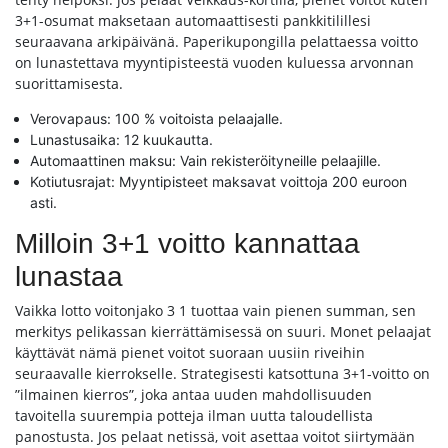
3+1-osumat maksetaan automaattisesti pankkitilillesi
seuraavana arkipäivänä. Paperikupongilla pelattaessa voitto
on lunastettava myyntipisteestä vuoden kuluessa arvonnan
suorittamisesta.
Verovapaus: 100 % voitoista pelaajalle.
Lunastusaika: 12 kuukautta.
Automaattinen maksu: Vain rekisteröityneille pelaajille.
Kotiutusrajat: Myyntipisteet maksavat voittoja 200 euroon
asti.
Milloin 3+1 voitto kannattaa
lunastaa
Vaikka lotto voitonjako 3 1 tuottaa vain pienen summan, sen
merkitys pelikassan kierrättämisessä on suuri. Monet pelaajat
käyttävät nämä pienet voitot suoraan uusiin riveihin
seuraavalle kierrokselle. Strategisesti katsottuna 3+1-voitto on
”ilmainen kierros”, joka antaa uuden mahdollisuuden
tavoitella suurempia potteja ilman uutta taloudellista
panostusta. Jos pelaat netissä, voit asettaa voitot siirtymään