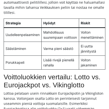
automaattisesti pelitilillesi, jolloin voit käyttää ne haluamallasi
tavalla mihin tahansa Veikkauksen peliin tai nostaa ne omalle
tilillesi.
Strategia
Hyödyt
Riskit
Mahdollisuus
Voiton
Uudelleenpelaaminen
suurempaan voittoon
menettäminen
Ei uutta
Säästäminen
Varma pieni säästö
jännitystä
Lisää rivejä pienellä
Voiton
Porukkapeli
rahalla
jakaminen
Voittoluokkien vertailu: Lotto vs.
Eurojackpot vs. Vikinglotto
Lottoa pelataan usein rinnakkain Eurojackpotin ja Vikingloton
kanssa. Voitonjaon osalta Lotto on perinteisesti tarjonnut
useammin pieniä voittoja suomalaisille. Esimerkiksi
Eurojackpotissa alin voittoluokka (2+1) vaatii vähemmän