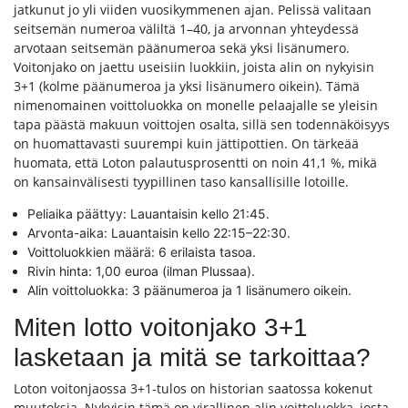
jatkunut jo yli viiden vuosikymmenen ajan. Pelissä valitaan
seitsemän numeroa väliltä 1–40, ja arvonnan yhteydessä
arvotaan seitsemän päänumeroa sekä yksi lisänumero.
Voitonjako on jaettu useisiin luokkiin, joista alin on nykyisin
3+1 (kolme päänumeroa ja yksi lisänumero oikein). Tämä
nimenomainen voittoluokka on monelle pelaajalle se yleisin
tapa päästä makuun voittojen osalta, sillä sen todennäköisyys
on huomattavasti suurempi kuin jättipottien. On tärkeää
huomata, että Loton palautusprosentti on noin 41,1 %, mikä
on kansainvälisesti tyypillinen taso kansallisille lotoille.
Peliaika päättyy: Lauantaisin kello 21:45.
Arvonta-aika: Lauantaisin kello 22:15–22:30.
Voittoluokkien määrä: 6 erilaista tasoa.
Rivin hinta: 1,00 euroa (ilman Plussaa).
Alin voittoluokka: 3 päänumeroa ja 1 lisänumero oikein.
Miten lotto voitonjako 3+1
lasketaan ja mitä se tarkoittaa?
Loton voitonjaossa 3+1-tulos on historian saatossa kokenut
muutoksia. Nykyisin tämä on virallinen alin voittoluokka, josta