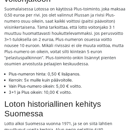
Suomalaisessa Lotossa on käytössä Plus-toiminto, joka maksaa
0,50 euroa per rivi. Jos olet valinnut Plussan ja rivisi Plus-
numero osuu oikein, saat kaikki voittosi (paitsi päävoiton)
viisinkertaisena. Tämä tarkoittaa, että lotto voitonjako 3 1
muuttuu huomattavasti houkuttelevammaksi. Jos perusvoitto
3+1-tuloksella on 2 euroa, Plus-numeron osuessa voitto
nousee 10 euroon. Mikäli rivissäsi ei ole muuta voittoa, mutta
Plus-numero on oikein, voitat silti kiinteän 5 euron
”pelastuspalkinnon”. Plus-toiminto onkin lisännyt pienten
osumien arvostusta pelaajien keskuudessa.
Plus-numeron hinta: 0,50 € lisäpanos.
Kerroin: 5x muille kuin päävoitolle.
Vain Plus-numero oikein: 5,00 € voitto.
3+1 ja Plus oikein: 10,00 € voitto.
Loton historiallinen kehitys
Suomessa
Lotto alkoi Suomessa vuonna 1971, ja se on siitä lähtien
muuttunut useita kertoja. Alun perin pelattiin 6/40-