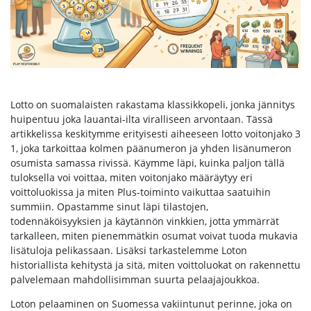
Lotto on suomalaisten rakastama klassikkopeli, jonka jännitys
huipentuu joka lauantai-ilta viralliseen arvontaan. Tässä
artikkelissa keskitymme erityisesti aiheeseen lotto voitonjako 3
1, joka tarkoittaa kolmen päänumeron ja yhden lisänumeron
osumista samassa rivissä. Käymme läpi, kuinka paljon tällä
tuloksella voi voittaa, miten voitonjako määräytyy eri
voittoluokissa ja miten Plus-toiminto vaikuttaa saatuihin
summiin. Opastamme sinut läpi tilastojen,
todennäköisyyksien ja käytännön vinkkien, jotta ymmärrät
tarkalleen, miten pienemmätkin osumat voivat tuoda mukavia
lisätuloja pelikassaan. Lisäksi tarkastelemme Loton
historiallista kehitystä ja sitä, miten voittoluokat on rakennettu
palvelemaan mahdollisimman suurta pelaajajoukkoa.
Loton pelaaminen on Suomessa vakiintunut perinne, joka on