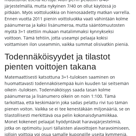
järjestelmällä, mutta nykyinen 7/40 on ollut käytössä jo
pitkään. Myös voittoluokkia on hienosäädetty matkan varrella.
Ennen vuotta 2011 pienin voittoluokka vaati vähintään kolme
päänumeroa ja kaksi lisänumeroa, mutta sääntömuutosten
myötä 3+1 otettiin mukaan matalimmaksi kynnykseksi
voittoon. Tämä tehtiin, jotta useampi pelaaja kokisi
voittamisen ilon useammin, vaikka summat olisivatkin pieniä.
Todennäköisyydet ja tilastot
pienten voittojen takana
Matemaattisesti katsottuna 3+1-tuloksen saaminen on
huomattavasti todennäköisempää kuin kuuden tai seitsemän
oikein -tuloksen. Todennäköisyys saada tasan kolme
päänumeroa ja lisänumero oikein on noin 1:100. Tämä
tarkoittaa, että keskimäärin joka sadas pelattu rivi tuo tämän
pienen voiton. Vaikka se ei tee kenestäkään miljonääriä, se on
tilastollisesti merkittävä osa pelin kokonaisdynamiikkaa.
Monet kokeneet pelaajat hyödyntävät haravajärjestelmiä,
jotka on optimoitu juuri tällaisten alavoittojen haravoimiseen,
jolloin voittoja voi osua samalle kupongille useita kymmeniä.