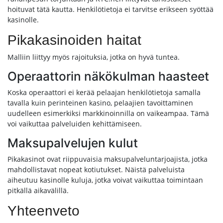
hoituvat tätä kautta. Henkilötietoja ei tarvitse erikseen syöttää
kasinolle.
Pikakasinoiden haitat
Malliin liittyy myös rajoituksia, jotka on hyvä tuntea.
Operaattorin näkökulman haasteet
Koska operaattori ei kerää pelaajan henkilötietoja samalla
tavalla kuin perinteinen kasino, pelaajien tavoittaminen
uudelleen esimerkiksi markkinoinnilla on vaikeampaa. Tämä
voi vaikuttaa palveluiden kehittämiseen.
Maksupalvelujen kulut
Pikakasinot ovat riippuvaisia maksupalveluntarjoajista, jotka
mahdollistavat nopeat kotiutukset. Näistä palveluista
aiheutuu kasinolle kuluja, jotka voivat vaikuttaa toimintaan
pitkällä aikavälillä.
Yhteenveto