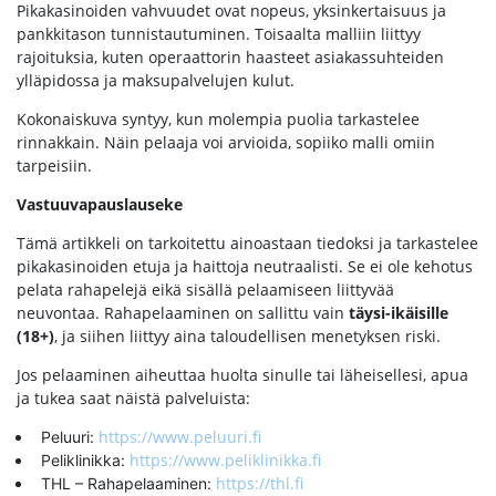
Pikakasinoiden vahvuudet ovat nopeus, yksinkertaisuus ja
pankkitason tunnistautuminen. Toisaalta malliin liittyy
rajoituksia, kuten operaattorin haasteet asiakassuhteiden
ylläpidossa ja maksupalvelujen kulut.
Kokonaiskuva syntyy, kun molempia puolia tarkastelee
rinnakkain. Näin pelaaja voi arvioida, sopiiko malli omiin
tarpeisiin.
Vastuuvapauslauseke
Tämä artikkeli on tarkoitettu ainoastaan tiedoksi ja tarkastelee
pikakasinoiden etuja ja haittoja neutraalisti. Se ei ole kehotus
pelata rahapelejä eikä sisällä pelaamiseen liittyvää
neuvontaa. Rahapelaaminen on sallittu vain
täysi-ikäisille
(18+)
, ja siihen liittyy aina taloudellisen menetyksen riski.
Jos pelaaminen aiheuttaa huolta sinulle tai läheisellesi, apua
ja tukea saat näistä palveluista:
https://www.peluuri.fi
Peluuri:
https://www.peliklinikka.fi
Peliklinikka:
https://thl.fi
THL – Rahapelaaminen: