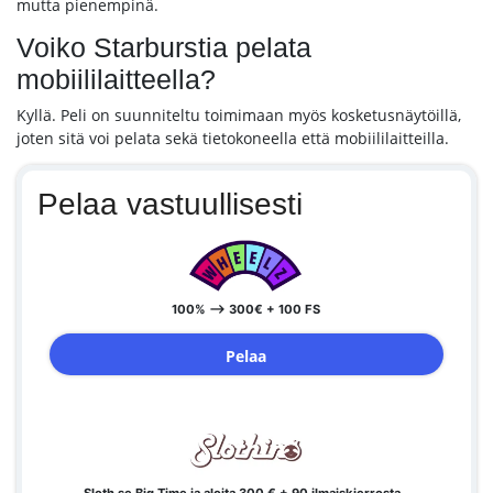
mutta pienempinä.
Voiko Starburstia pelata
mobiililaitteella?
Kyllä. Peli on suunniteltu toimimaan myös kosketusnäytöillä,
joten sitä voi pelata sekä tietokoneella että mobiililaitteilla.
Pelaa vastuullisesti
100% --> 300€ + 100 FS
Pelaa
Sloth se Big Time ja aloita 300 € + 90 ilmaiskierrosta -