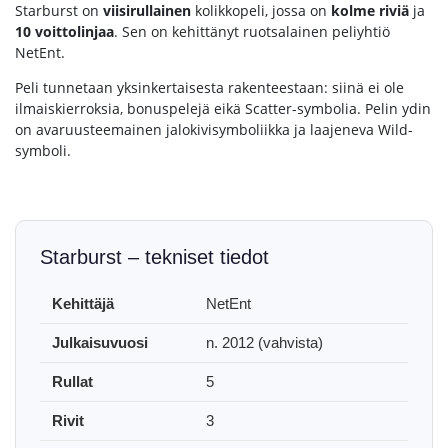
Starburst on
viisirullainen
kolikkopeli, jossa on
kolme riviä
ja
10 voittolinjaa
. Sen on kehittänyt ruotsalainen peliyhtiö
NetEnt.
Peli tunnetaan yksinkertaisesta rakenteestaan: siinä ei ole
ilmaiskierroksia, bonuspelejä eikä Scatter-symbolia. Pelin ydin
on avaruusteemainen jalokivisymboliikka ja laajeneva Wild-
symboli.
Starburst – tekniset tiedot
Kehittäjä
NetEnt
Julkaisuvuosi
n. 2012 (vahvista)
Rullat
5
Rivit
3