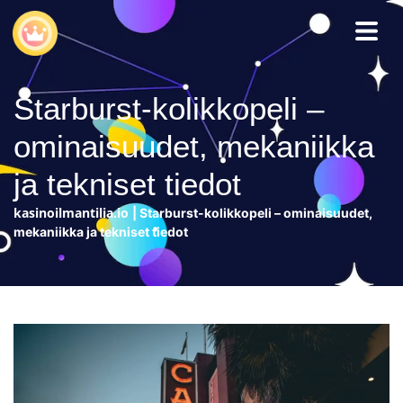
Starburst-kolikkopeli –
ominaisuudet, mekaniikka
ja tekniset tiedot
kasinoilmantilia.io
|
Starburst-kolikkopeli – ominaisuudet,
mekaniikka ja tekniset tiedot