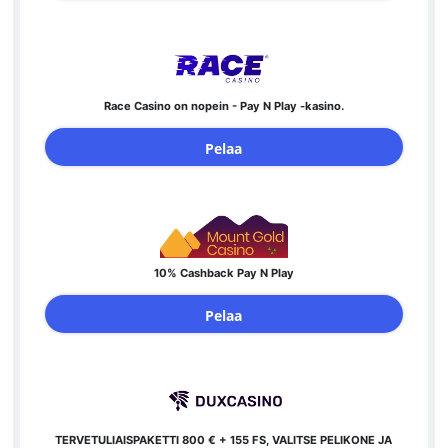
Race Casino on nopein - Pay N Play -kasino.
Pelaa
10% Cashback Pay N Play
Pelaa
TERVETULIAISPAKETTI 800 € + 155 FS, VALITSE PELIKONE JA