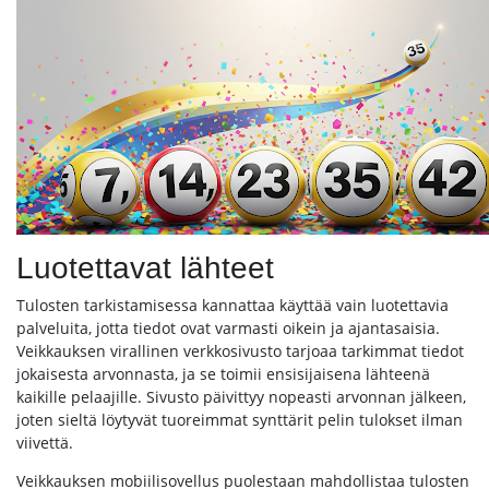
Luotettavat lähteet
Tulosten tarkistamisessa kannattaa käyttää vain luotettavia
palveluita, jotta tiedot ovat varmasti oikein ja ajantasaisia.
Veikkauksen virallinen verkkosivusto tarjoaa tarkimmat tiedot
jokaisesta arvonnasta, ja se toimii ensisijaisena lähteenä
kaikille pelaajille. Sivusto päivittyy nopeasti arvonnan jälkeen,
joten sieltä löytyvät tuoreimmat synttärit pelin tulokset ilman
viivettä.
Veikkauksen mobiilisovellus puolestaan mahdollistaa tulosten