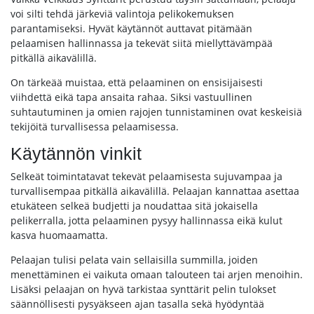
voi silti tehdä järkeviä valintoja pelikokemuksen
parantamiseksi. Hyvät käytännöt auttavat pitämään
pelaamisen hallinnassa ja tekevät siitä miellyttävämpää
pitkällä aikavälillä.
On tärkeää muistaa, että pelaaminen on ensisijaisesti
viihdettä eikä tapa ansaita rahaa. Siksi vastuullinen
suhtautuminen ja omien rajojen tunnistaminen ovat keskeisiä
tekijöitä turvallisessa pelaamisessa.
Käytännön vinkit
Selkeät toimintatavat tekevät pelaamisesta sujuvampaa ja
turvallisempaa pitkällä aikavälillä. Pelaajan kannattaa asettaa
etukäteen selkeä budjetti ja noudattaa sitä jokaisella
pelikerralla, jotta pelaaminen pysyy hallinnassa eikä kulut
kasva huomaamatta.
Pelaajan tulisi pelata vain sellaisilla summilla, joiden
menettäminen ei vaikuta omaan talouteen tai arjen menoihin.
Lisäksi pelaajan on hyvä tarkistaa synttärit pelin tulokset
säännöllisesti pysyäkseen ajan tasalla sekä hyödyntää