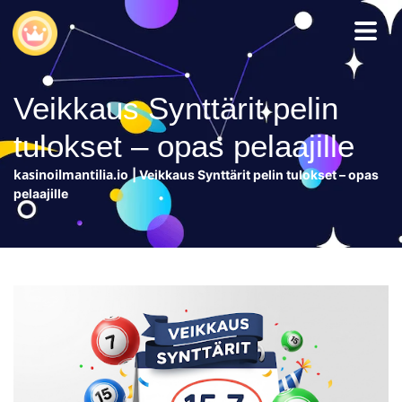
Veikkaus Synttärit pelin
tulokset – opas pelaajille
kasinoilmantilia.io
|
Veikkaus Synttärit pelin tulokset – opas
pelaajille