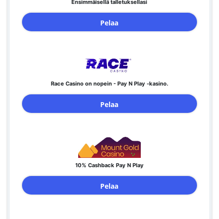
Ensimmäisellä talletuksellasi
Pelaa
Race Casino on nopein - Pay N Play -kasino.
Pelaa
10% Cashback Pay N Play
Pelaa