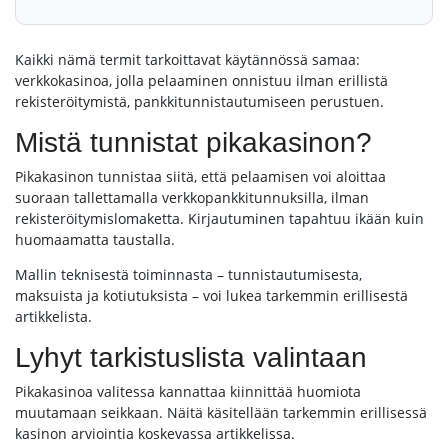
Kaikki nämä termit tarkoittavat käytännössä samaa:
verkkokasinoa, jolla pelaaminen onnistuu ilman erillistä
rekisteröitymistä, pankkitunnistautumiseen perustuen.
Mistä tunnistat pikakasinon?
Pikakasinon tunnistaa siitä, että pelaamisen voi aloittaa
suoraan tallettamalla verkkopankkitunnuksilla, ilman
rekisteröitymislomaketta. Kirjautuminen tapahtuu ikään kuin
huomaamatta taustalla.
Mallin teknisestä toiminnasta – tunnistautumisesta,
maksuista ja kotiutuksista – voi lukea tarkemmin erillisestä
artikkelista.
Lyhyt tarkistuslista valintaan
Pikakasinoa valitessa kannattaa kiinnittää huomiota
muutamaan seikkaan. Näitä käsitellään tarkemmin erillisessä
kasinon arviointia koskevassa artikkelissa.