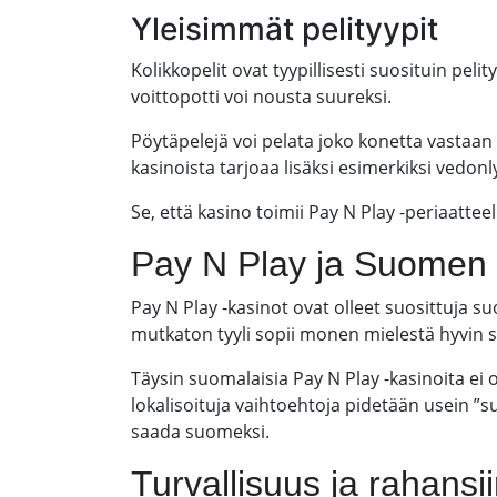
Yleisimmät pelityypit
Kolikkopelit ovat tyypillisesti suosituin pelit
voittopotti voi nousta suureksi.
Pöytäpelejä voi pelata joko konetta vastaan 
kasinoista tarjoaa lisäksi esimerkiksi vedon
Se, että kasino toimii Pay N Play -periaatteell
Pay N Play ja Suomen
Pay N Play -kasinot ovat olleet suosittuja s
mutkaton tyyli sopii monen mielestä hyvin
Täysin suomalaisia Pay N Play -kasinoita ei
lokalisoituja vaihtoehtoja pidetään usein ”s
saada suomeksi.
Turvallisuus ja rahansi