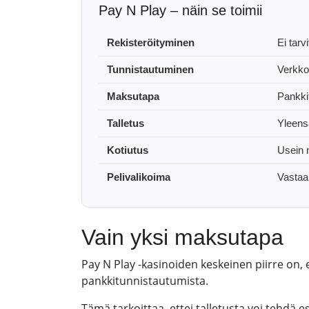
Pay N Play – näin se toimii
Rekisteröityminen
Ei tarvi
Tunnistautuminen
Verkko
Maksutapa
Pankkit
Talletus
Yleens
Kotiutus
Usein n
Pelivalikoima
Vastaa 
Vain yksi maksutapa
Pay N Play -kasinoiden keskeinen piirre on, 
pankkitunnistautumista.
Tämä tarkoittaa, ettei talletusta voi tehdä e