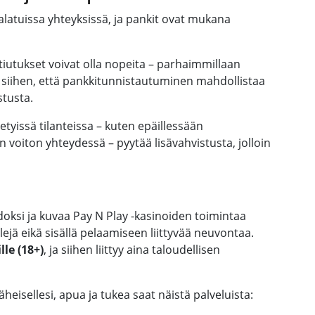
alatuissa yhteyksissä, ja pankit ovat mukana
kotiutukset voivat olla nopeita – parhaimmillaan
iihen, että pankkitunnistautuminen mahdollistaa
stusta.
etyissä tilanteissa – kuten epäillessään
 voiton yhteydessä – pyytää lisävahvistusta, jolloin
doksi ja kuvaa Pay N Play -kasinoiden toimintaa
lejä eikä sisällä pelaamiseen liittyvää neuvontaa.
lle (18+)
, ja siihen liittyy aina taloudellisen
äheisellesi, apua ja tukea saat näistä palveluista: